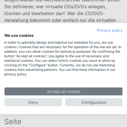
Sie definieren, wer virtuelle CDs/DVDs anlegen,
löschen und bearbeiten darf. Wer die CD/DVD-
Verwaltung bekommt oder einfach nur die virtuellen
CDs/DVDs lesen darf. Erstellen Sie ein Client-Setup
Privacy policy
von Virtual CD auf Ihrem Server und installieren Sie
We use cookies
dann "Ihre" Version von Virtual CD.
In order to optimally design and improve our websites for you, we use
cookies. Cookies that are necessary for the operation of the site are set. In
addition, you can allow cookies for statistical purposes. By confirming the
Zentrale Administration der
button "Accept all cookies", you agree to the use of necessary and
statistical cookies. You can select which cookies you want to allow by
virtuellen CDs
clicking on the "Configure" button. Currently, we do not use marketing
cookies from advertising partners. You can find more information in our
privacy policy.
Virtual CD erkennt automatisch alle virtuellen CDs im
zentralen Verzeichnis auf dem Server. Neu angelegte
oder gelöschte CDs werden von Virtual CD sofort auf
Accept all cookies
allen Clients angezeigt oder aber ausgeblendet.
Deny
Configuration
Volle Flexibilität auf der Server-
Seite