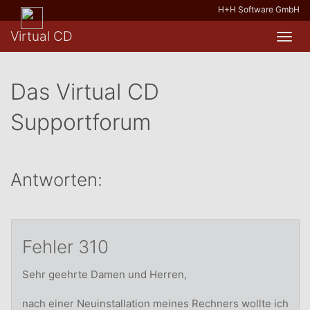
H+H Software GmbH
Virtual CD
Toggl
navig
Das Virtual CD
Supportforum
Antworten:
Fehler 310
Sehr geehrte Damen und Herren,
nach einer Neuinstallation meines Rechners wollte ich