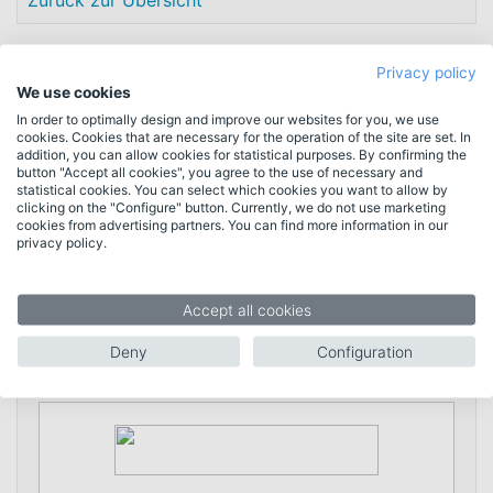
Zurück zur Übersicht
Antwort schreiben
Privacy policy
We use cookies
In order to optimally design and improve our websites for you, we use
cookies. Cookies that are necessary for the operation of the site are set. In
* = erforderliche Daten
addition, you can allow cookies for statistical purposes. By confirming the
button "Accept all cookies", you agree to the use of necessary and
statistical cookies. You can select which cookies you want to allow by
clicking on the "Configure" button. Currently, we do not use marketing
cookies from advertising partners. You can find more information in our
Name *
privacy policy.
Accept all cookies
E-Mail *
Deny
Configuration