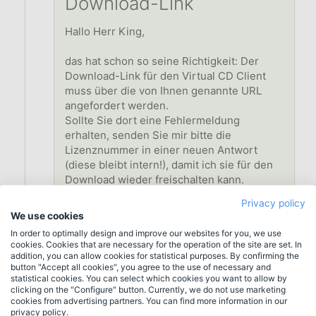
Download-Link
Hallo Herr King,
das hat schon so seine Richtigkeit: Der
Download-Link für den Virtual CD Client
muss über die von Ihnen genannte URL
angefordert werden.
Sollte Sie dort eine Fehlermeldung
erhalten, senden Sie mir bitte die
Lizenznummer in einer neuen Antwort
(diese bleibt intern!), damit ich sie für den
Download wieder freischalten kann.
Privacy policy
Mit diesem Setup können Sie dann auch
We use cookies
ein Client-Setup erstellen, dass Sie über
In order to optimally design and improve our websites for you, we use
Virtual CD NMS verteilen können.
cookies. Cookies that are necessary for the operation of the site are set. In
addition, you can allow cookies for statistical purposes. By confirming the
button "Accept all cookies", you agree to the use of necessary and
Mit freundlichen Grüßen
statistical cookies. You can select which cookies you want to allow by
clicking on the "Configure" button. Currently, we do not use marketing
cookies from advertising partners. You can find more information in our
privacy policy.
Back to the questions